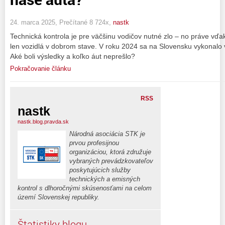
24. marca 2025, Prečítané 8 724x,
nastk
Technická kontrola je pre väčšinu vodičov nutné zlo – no práve vďa
len vozidlá v dobrom stave. V roku 2024 sa na Slovensku vykonalo vi
Aké boli výsledky a koľko áut neprešlo?
Pokračovanie článku
RSS
nastk
nastk.blog.pravda.sk
Národná asociácia STK je
prvou profesijnou
organizáciou, ktorá združuje
vybraných prevádzkovateľov
poskytujúcich služby
technických a emisných
kontrol s dlhoročnými skúsenosťami na celom
území Slovenskej republiky.
Štatistiky blogu