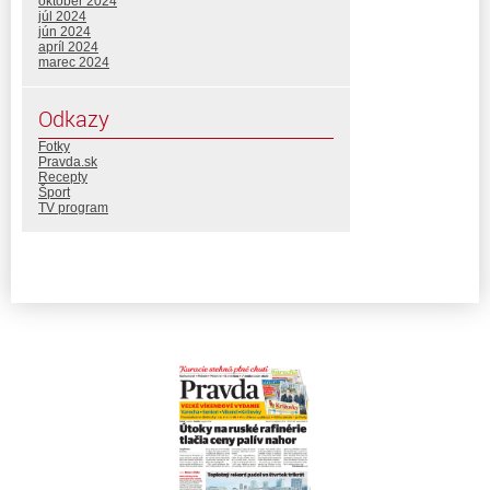
október 2024
júl 2024
jún 2024
apríl 2024
marec 2024
Odkazy
Fotky
Pravda.sk
Recepty
Šport
TV program