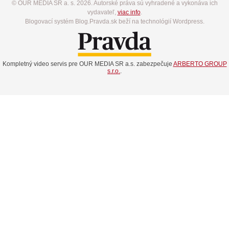
© OUR MEDIA SR a. s. 2026. Autorské práva sú vyhradené a vykonáva ich
vydavateľ,
viac info
.
Blogovací systém Blog.Pravda.sk beží na technológií Wordpress.
Kompletný video servis pre OUR MEDIA SR a.s. zabezpečuje
ARBERTO GROUP
s.r.o.
.